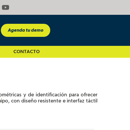
Y
o
u
t
Agenda tu demo
u
b
e
CONTACTO
PORTE
métricas y de identificación para ofrecer
ipo, con diseño resistente e interfaz táctil