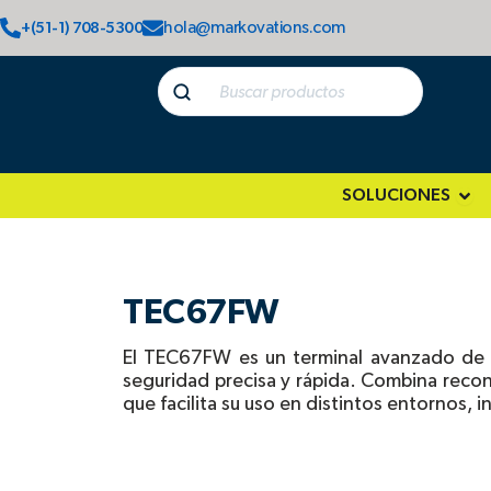
Ir
hola@markovations.com
+(51-1) 708-5300
al
contenido
SOLUCIONES
Ope
TEC67FW
El TEC67FW es un terminal avanzado de co
seguridad precisa y rápida. Combina reconoc
que facilita su uso en distintos entornos, i