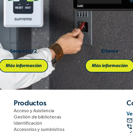
Control de Acceso
Control de Acceso
Secure I/O 2
IDSense
Más información
Más información
Productos
C
Acceso y Asistencia
Ve
Gestión de bibliotecas
Identificación
Accesorios y suministros