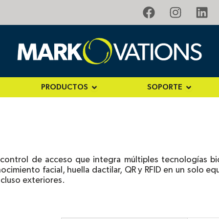
F
I
L
a
n
i
c
s
n
e
t
k
b
a
e
o
g
d
o
r
i
PRODUCTOS
SOPORTE
n SOLUCIONES
Open PRODUCTOS
Open SO
k
a
n
m
ntrol de acceso que integra múltiples tecnologías bio
imiento facial, huella dactilar, QR y RFID en un solo equ
ncluso exteriores.