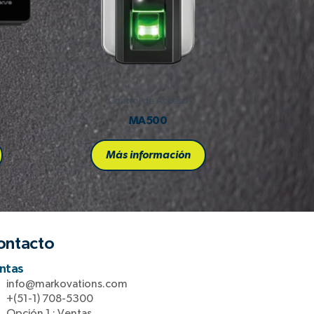
Control de Acceso
MA500
Más información
ontacto
ntas
info@markovations.com
+(51-1) 708-5300
Opción 1 : Ventas