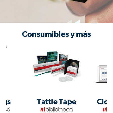
Consumibles y más
ags
Tattle Tape
Clou