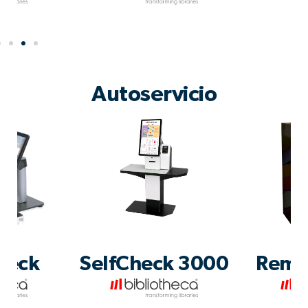
Autoservicio
heck
SelfCheck 3000
Remo