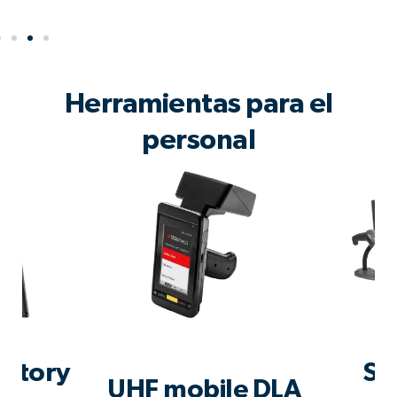
Herramientas para el
personal
ntory
Se
UHF mobile DLA