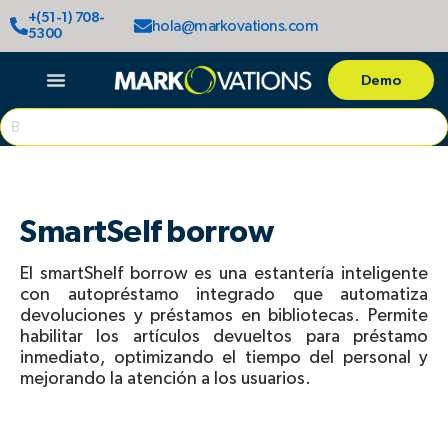
Ir
+(51-1) 708-
hola@markovations.com
al
5300
contenido
Demo
Search
SmartSelf borrow
El smartShelf borrow es una estantería inteligente
con autopréstamo integrado que automatiza
devoluciones y préstamos en bibliotecas. Permite
habilitar los artículos devueltos para préstamo
inmediato, optimizando el tiempo del personal y
mejorando la atención a los usuarios.