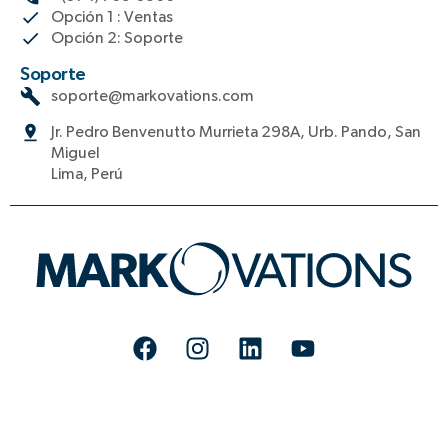
Opción 1 : Ventas
Opción 2: Soporte
Soporte
soporte@markovations.com
Jr. Pedro Benvenutto Murrieta 298A, Urb. Pando, San
Miguel
Lima, Perú
F
I
L
Y
a
n
i
o
c
s
n
u
e
t
k
t
b
a
e
u