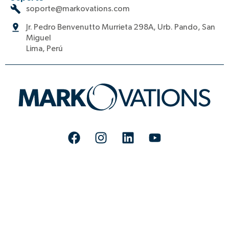
soporte@markovations.com
Jr. Pedro Benvenutto Murrieta 298A, Urb. Pando, San
Miguel
Lima, Perú
F
I
L
Y
a
n
i
o
c
s
n
u
e
t
k
t
b
a
e
u
o
g
d
b
o
r
i
e
k
a
n