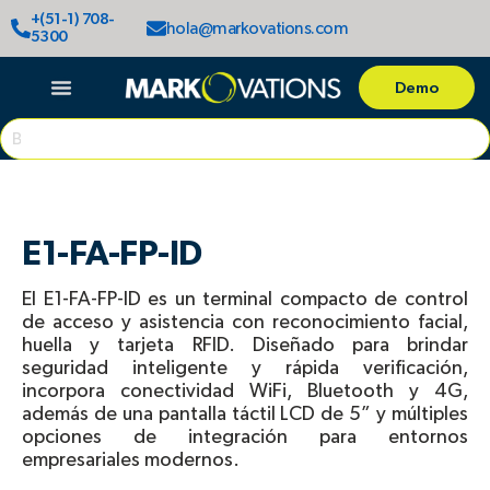
Ir
+(51-1) 708-
hola@markovations.com
al
5300
contenido
Demo
Search
E1-FA-FP-ID
El E1-FA-FP-ID es un terminal compacto de control
de acceso y asistencia con reconocimiento facial,
huella y tarjeta RFID. Diseñado para brindar
seguridad inteligente y rápida verificación,
incorpora conectividad WiFi, Bluetooth y 4G,
además de una pantalla táctil LCD de 5” y múltiples
opciones de integración para entornos
empresariales modernos.