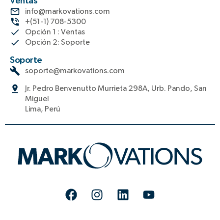
Ventas
info@markovations.com
+(51-1) 708-5300
Opción 1 : Ventas
Opción 2: Soporte
Soporte
soporte@markovations.com
Jr. Pedro Benvenutto Murrieta 298A, Urb. Pando, San
Miguel
Lima, Perú
F
I
L
Y
a
n
i
o
c
s
n
u