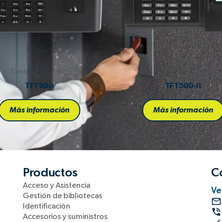
Control de Acceso
Control de Acceso
TFT900
TFT500-II
Más información
Más información
Productos
C
Acceso y Asistencia
Ve
Gestión de bibliotecas
Identificación
Accesorios y suministros