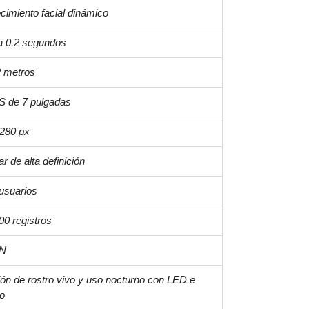
imiento facial dinámico
a 0.2 segundos
2 metros
S de 7 pulgadas
1280 px
r de alta definición
usuarios
00 registros
:N
ón de rostro vivo y uso nocturno con LED e
jo