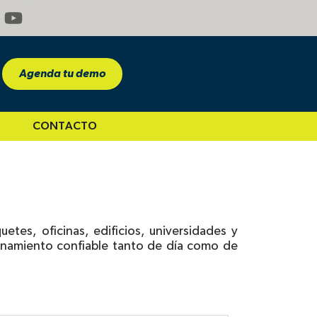
Y
o
u
t
Agenda tu demo
u
b
e
CONTACTO
PORTE
tes, oficinas, edificios, universidades y
ionamiento confiable tanto de día como de