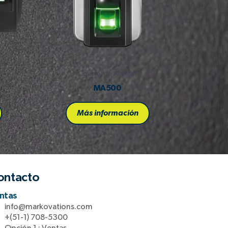
Control de Acceso
MA500
Más información
ontacto
ntas
info@markovations.com
+(51-1) 708-5300
Opción 1 : Ventas