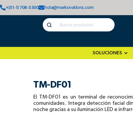
Ir
hola@markovations.com
+(51-1) 708-5300
al
contenido
SOLUCIONES
Ope
TM-DF01
El TM-DF01 es un terminal de reconocimie
comunidades. Integra detección facial di
noche gracias a su iluminación LED e infrarr