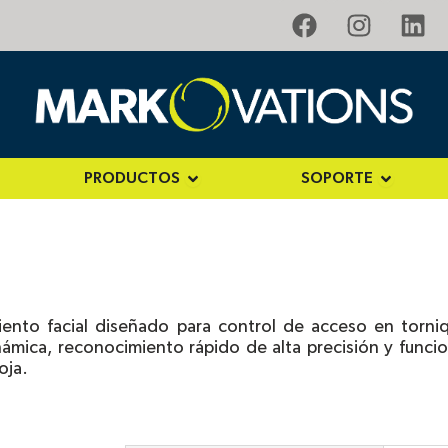
F
I
L
a
n
i
c
s
n
e
t
k
b
a
e
o
g
d
o
r
i
PRODUCTOS
SOPORTE
n SOLUCIONES
Open PRODUCTOS
Open SO
k
a
n
m
nto facial diseñado para control de acceso en tornique
námica, reconocimiento rápido de alta precisión y func
oja.